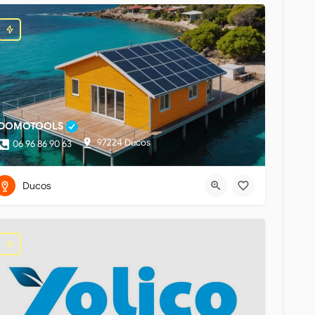
DOMOTOOLS
97224 Ducos
06 96 86 90 63
Ducos