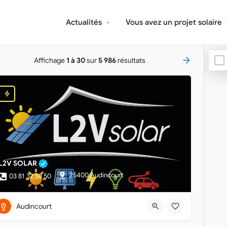
Actualités
Vous avez un projet solaire
Affichage
1 à 30
sur
5 986
résultats
L2V SOLAR
25400 Audincourt
03 81 32 58 50
Audincourt