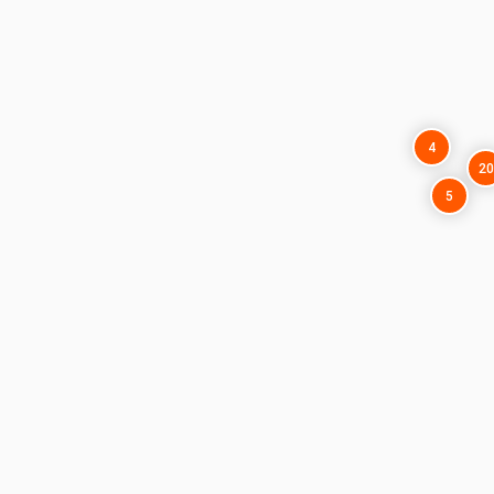
4
20
5