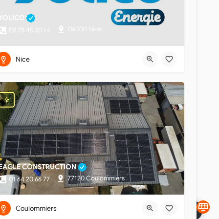
YOLICO
06000 Nice
09 78 45 30 14
Nice
EAGLE CONSTRUCTION
77120 Coulommiers
01 64 20 66 77
Coulommiers