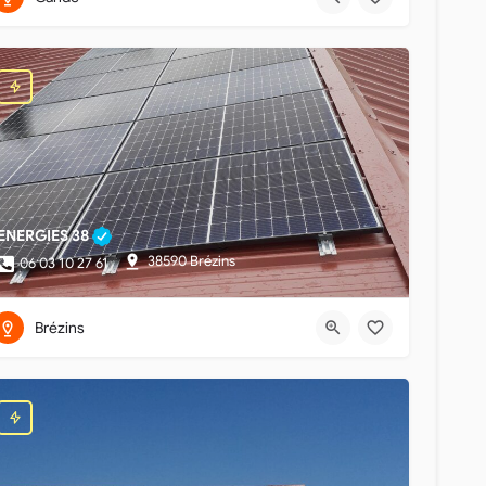
ENERGIES 38
38590 Brézins
06 03 10 27 61
Brézins