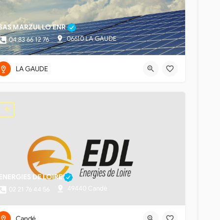
SAS MARZULLO ENR
06610 LA GAUDE
04 83 66 12 76
LA GAUDE
ENERGIES DE LOIRE
49440 Candé
02 21 76 44 56
Candé