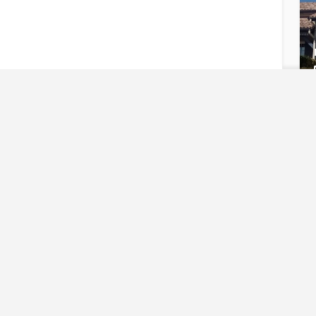
Installateurs de pa
Trouvez votre installateur de
chez vous
Découvrez l’annuaire complet des
installateurs de pan
sécurisé en faisant appel à des professionnels qualifiés p
l’Environnement) est un gage de qualité et vous permet de
Notre annuaire recense plus de
6000 installateurs
certi