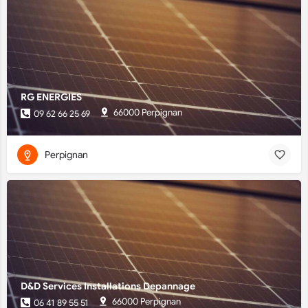
RG ENERGIES
66000 Perpignan
09 62 66 25 69
Perpignan
D&D Services Installations Depannage
66000 Perpignan
06 41 89 55 51