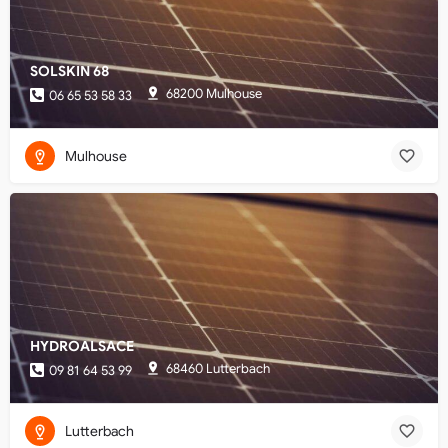
SOLSKIN 68
68200 Mulhouse
06 65 53 58 33
Mulhouse
HYDROALSACE
68460 Lutterbach
09 81 64 53 99
Lutterbach