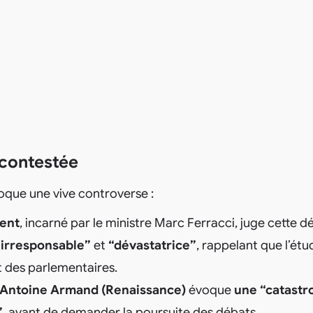
 contestée
que une vive controverse :
ent
, incarné par le ministre Marc Ferracci, juge cette d
 irresponsable”
et
“dévastatrice”
, rappelant que l’étu
t des parlementaires.
 Antoine Armand (Renaissance)
évoque
une “catast
”
, avant de demander la poursuite des débats.