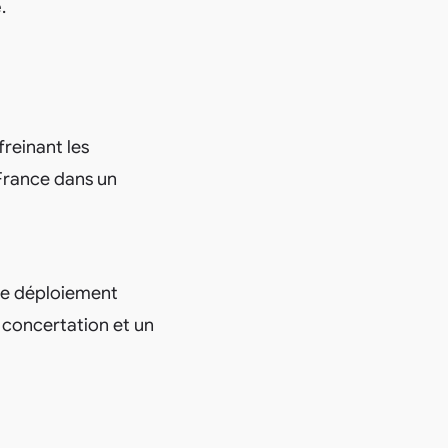
é
.
 freinant les
a France dans un
re déploiement
 concertation et un