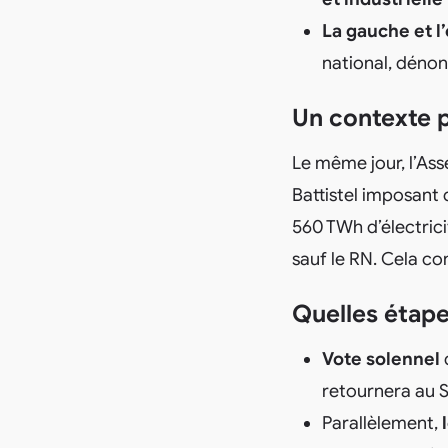
La gauche et 
national, déno
Un contexte pl
Le même jour, l’As
Battistel imposant
560 TWh d’électrici
sauf le RN. Cela c
Quelles étape
Vote solennel
d
retournera au 
Parallèlement,