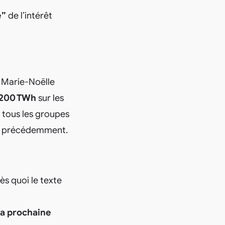
é”
de l’intérêt
 Marie‑Noëlle
 200 TWh
sur les
r tous les groupes
dé précédemment.
rès quoi le texte
la prochaine