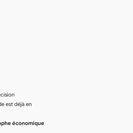
écision
de est déjà en
rophe économique