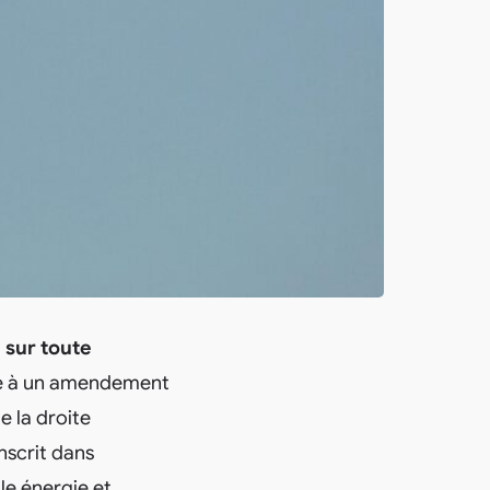
 sur toute
te à un amendement
e la droite
nscrit dans
le énergie et