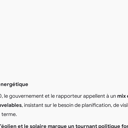
 énergétique
0, le gouvernement et le rapporteur appellent à un
mix 
uvelables
, insistant sur le besoin de planification, de visi
 terme.
’éolien et le solaire marque un tournant politique fo