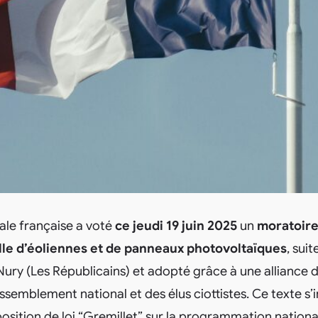
ale française a voté
ce jeudi 19 juin 2025
un
moratoire
elle d’éoliennes et de panneaux photovoltaïques
, sui
ry (Les Républicains) et adopté grâce à une alliance d
ssemblement national et des élus ciottistes. Ce texte s’i
osition de loi “Gremillet” sur la programmation nationa