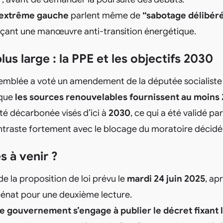
l’extrême gauche
parlent même de
“sabotage délibér
nçant une manœuvre anti‑transition énergétique.
us large : la PPE et les objectifs 2030
semblée a voté un amendement de la députée socialiste
 que
les sources renouvelables fournissent au moins
té décarbonée visés d’ici à
2030
, ce qui a été validé pa
ontraste fortement avec le blocage du moratoire déci
s à venir ?
e la proposition de loi prévu le
mardi 24 juin 2025
, ap
Sénat pour une deuxième lecture.
le gouvernement s’engage à publier le décret fixant 