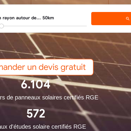
n rayon autour de... 50km
ander un devis gratuit
6.104
urs de panneaux solaires certifiés RGE
572
ux d'études solaire certifiés RGE