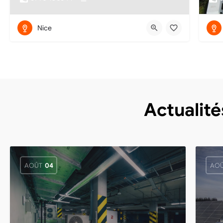
Nice
Actualité
AOÛT
04
AO