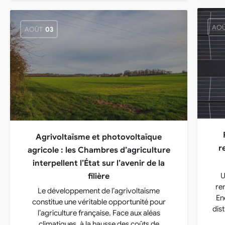
AO
AOÛT
03
Agrivoltaïsme et photovoltaïque
r
agricole : les Chambres d’agriculture
interpellent l’État sur l’avenir de la
filière
U
re
Le développement de l’agrivoltaïsme
En
constitue une véritable opportunité pour
dist
l’agriculture française. Face aux aléas
climatiques, à la hausse des coûts de