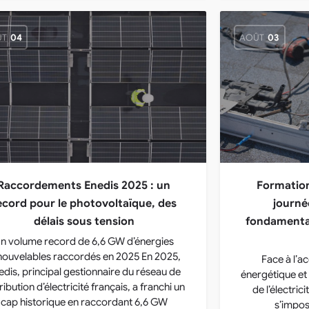
ÛT
04
AOÛT
03
Raccordements Enedis 2025 : un
Formation
ecord pour le photovoltaïque, des
journé
délais sous tension
fondamentau
n volume record de 6,6 GW d’énergies
nouvelables raccordés en 2025 En 2025,
Face à l’ac
edis, principal gestionnaire du réseau de
énergétique et
ribution d’électricité français, a franchi un
de l’électric
cap historique en raccordant 6,6 GW
s’impo