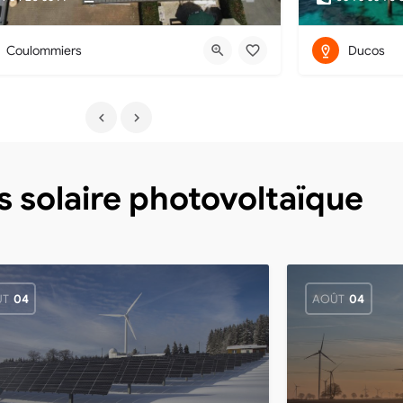
Coulommiers
Ducos
s solaire photovoltaïque
ÛT
04
AOÛT
04