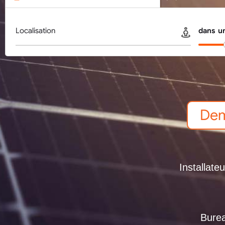
Localisation
dans u
Dem
Installate
Burea