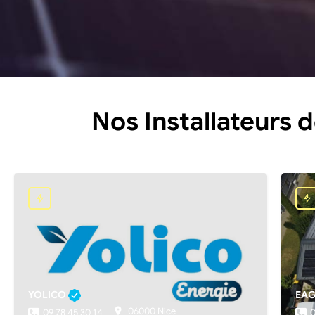
Nos Installateurs 
YOLICO
EAG
06000 Nice
09 78 45 30 14
0