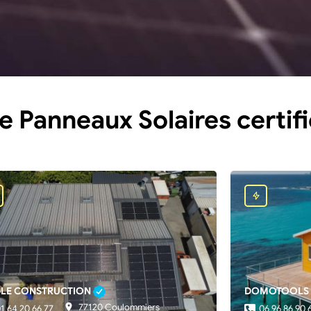
de Panneaux Solaires certif
LE CONSTRUCTION
DOMOTOOLS
77120 Coulommiers
1 64 20 66 77
06 96 86 90 