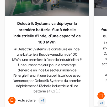
Delectrik Systems va déployer la
première batterie-flux à échelle
fou
industrielle d’Inde, d’une capacité de
qu
100 MWh
L
mo
# Delectrik Systems va construire en Inde
DA
une batterie à flux de vanadium de 100
o
MWh, une première à l’échelle industrielle ##
act
Un tournant majeur pour le stockage
d’énergie en Inde Le secteur indien de
o
l’énergie franchit une étape historique avec
l’annonce par Delectrik Systems du premier
déploiement à l’échelle industrielle d’une
batterie à flux […]
Actu solaire
+4
+3