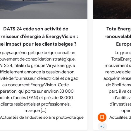
DATS 24 cède son activité de
TotalEnergi
rnisseur d’énergie à EnergyVision :
renouvelabl
el impact pour les clients belges ?
Europe
e paysage énergétique belge connaît un
Le group
uvement de consolidation stratégique.
TotalEner
TS 24, filiale du groupe Virya Energy, a
mouvement st
fficiellement annoncé la cession de son
renouvelables
ivité de fournisseur d’électricité et de gaz
acquérir l’ens
au concurrent EnergyVision. Cette
de Shell dans 
pération, qui porte sur environ 33 000
part, il va 
points d’accès (EAN) et près de 18 000
d’actifs 
clients résidentiels et professionnels,
d’investis
marque […]
opér
Actualités de l'industrie solaire photovoltaïque
Actualités d
+5