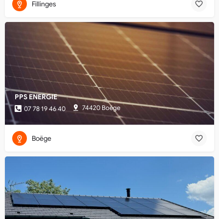
Fillinges
PPS ENERGIE
74420 Boëge
07 78 19 46 40
Boëge