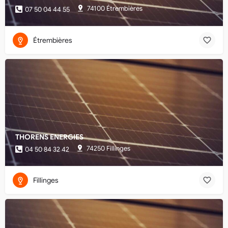
74100 Étrembières
07 50 04 44 55
Étrembières
THORENS ENERGIES
74250 Fillinges
04 50 84 32 42
Fillinges