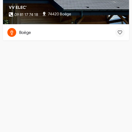
VV ELEC'
74420 Boëge
09 81 17 74 18
Boëge