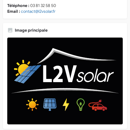
Téléphone :
03 81 32 58 50
Email :
contact@l2vsolar.fr
Image principale