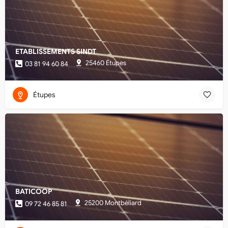
ETABLISSEMENTS SINDT
25460 Étupes
03 81 94 60 84
Étupes
BATICOOP
25200 Montbéliard
09 72 46 85 81