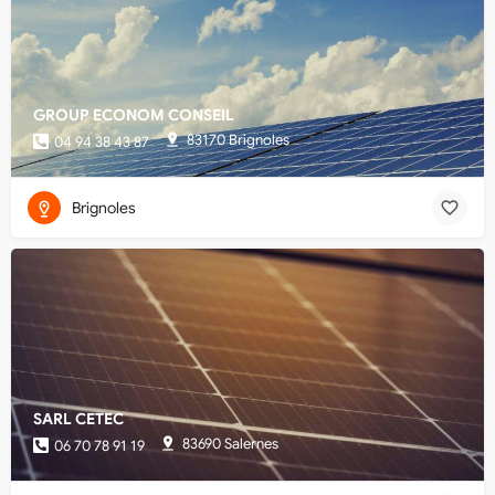
GROUP ECONOM CONSEIL
83170 Brignoles
04 94 38 43 87
Brignoles
SARL CETEC
83690 Salernes
06 70 78 91 19