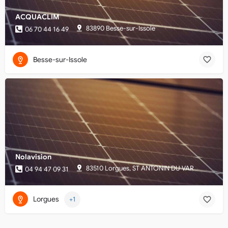
ACQUACLIM
83890 Besse-sur-Issole
06 70 44 16 49
Besse-sur-Issole
Nolavision
83510 Lorgues, ST ANTONIN DU VAR
04 94 47 09 31
Lorgues
+1