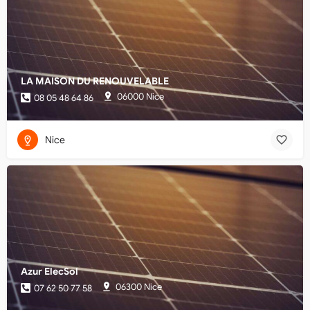
LA MAISON DU RENOUVELABLE
06000 Nice
08 05 48 64 86
Nice
Azur ElecSol
06300 Nice
07 62 50 77 58