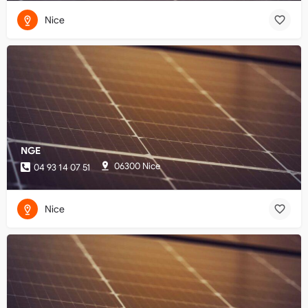
Nice
NGE
06300 Nice
04 93 14 07 51
Nice