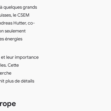
é à quelques grands
uisses, le CSEM
dreas Hutter, co-
non seulement
des énergies
, et leur importance
les. Cette
herche
it plus de détails
urope