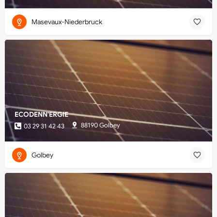
Masevaux-Niederbruck
ECODENN'ERGIE
88190 Golbey
03 29 31 42 43
Golbey