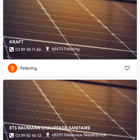
KRAFT
68470 Fellering
03 89 38 71 86
Fellering
ETS BAUMANN CHAUFFAGE SANITAIRE
68290 Masevaux-Niederbruck
03 89 82 46 12