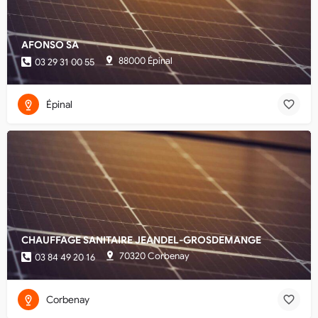
AFONSO SA
88000 Épinal
03 29 31 00 55
Épinal
CHAUFFAGE SANITAIRE JEANDEL-GROSDEMANGE
70320 Corbenay
03 84 49 20 16
Corbenay