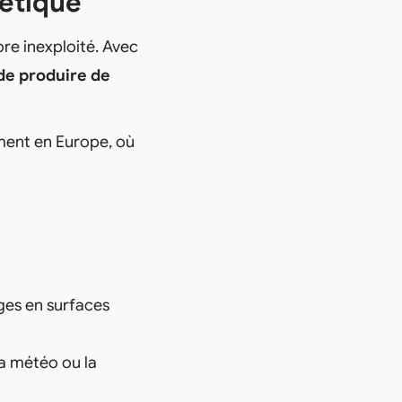
gétique
ore inexploité. Avec
de produire de
mment en Europe, où
ges en surfaces
la météo ou la