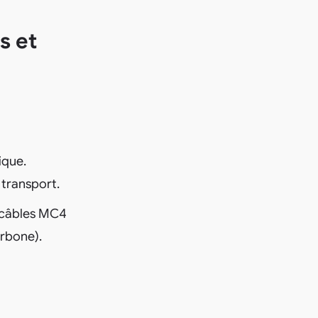
s et
ique.
e transport.
s câbles MC4
arbone).