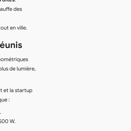
hauffe des
ut en ville.
réunis
géométriques
lus de lumière,
 et la startup
que :
.
 500 W.