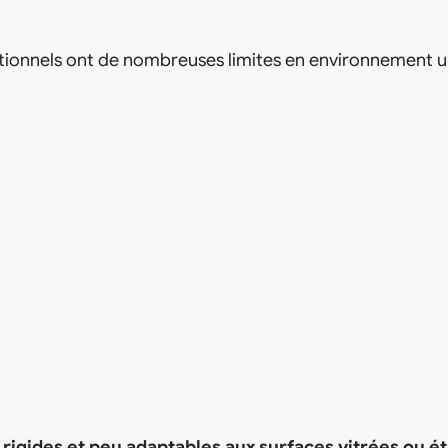
tionnels ont de nombreuses limites en environnement ur
, rigides et peu adaptables aux surfaces vitrées ou é