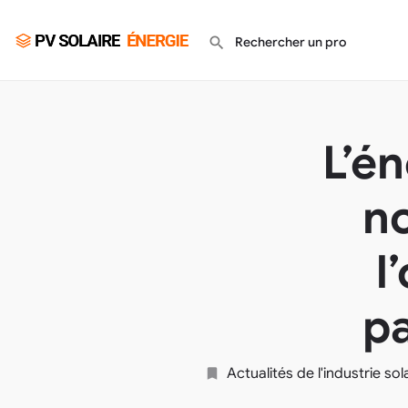
L’én
no
l
pa
Actualités de l'industrie so