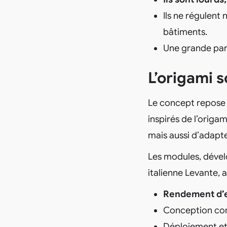
Ils ne régulent 
bâtiments.
Une grande parti
L’origami s
Le concept repose s
inspirés de l’origa
mais aussi d’adapte
Les modules, dével
italienne Levante, 
Rendement d’e
Conception com
Déploiement et 