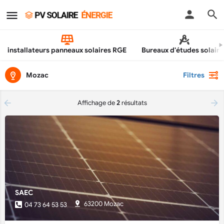
installateurs panneaux solaires RGE
Bureaux d'études solaire
Mozac
Filtres
Affichage de
2
résultats
SAEC
63200 Mozac
04 73 64 53 53