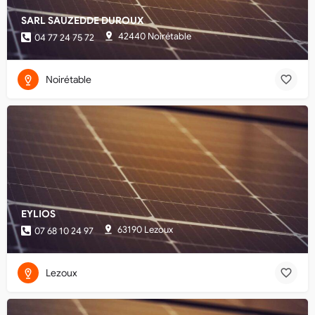
SARL SAUZEDDE DUROUX
42440 Noirétable
04 77 24 75 72
Noirétable
EYLIOS
63190 Lezoux
07 68 10 24 97
Lezoux