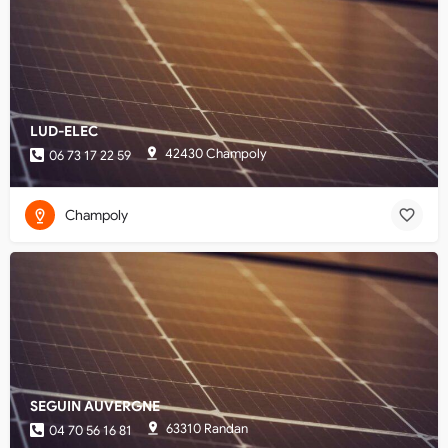
LUD-ELEC
42430 Champoly
06 73 17 22 59
Champoly
SEGUIN AUVERGNE
63310 Randan
04 70 56 16 81