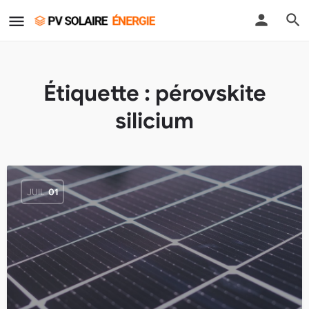
Étiquette :
pérovskite
silicium
JUIL
01