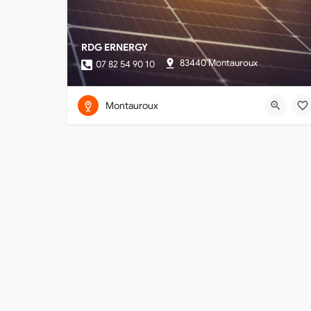
RDG ERNERGY
83440 Montauroux
07 82 54 90 10
Montauroux