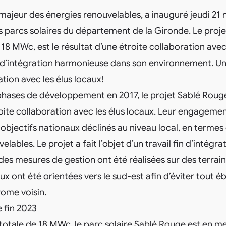
jeur des énergies renouvelables, a inauguré jeudi 21 ma
s parcs solaires du département de la Gironde. Le proj
18 MWc, est le résultat d’une étroite collaboration avec 
d’intégration harmonieuse dans son environnement. Un
ation avec les élus locaux!
phases de développement en 2017, le projet Sablé Rou
oite collaboration avec les élus locaux. Leur engageme
objectifs nationaux déclinés au niveau local, en term
lables. Le projet a fait l’objet d’un travail fin d’intégr
des mesures de gestion ont été réalisées sur des terra
 ont été orientées vers le sud-est afin d’éviter tout 
rome voisin.
 fin 2023
totale de 18 MWc, le parc solaire Sablé Rouge est en me