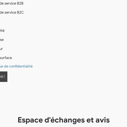
 de service B2B
 de service B2C
ité
ise
ur
surface
ue de confidentialité
Espace d'échanges et avis