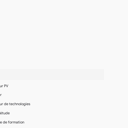
eur PV
er
eur de technologies
'étude
e de formation