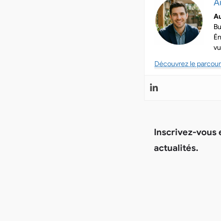
A
Au
Bu
Én
vu
Découvrez le parcour
Inscrivez-vous
actualités.