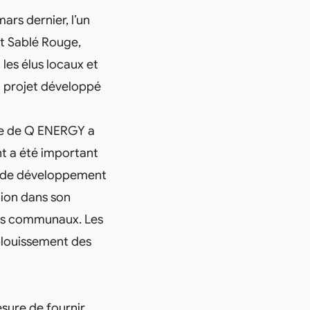
rs dernier, l’un
et Sablé Rouge,
les élus locaux et
 projet développé
ge de Q ENERGY a
nt a été important
es de développement
ation dans son
ins communaux. Les
éblouissement des
sure de fournir