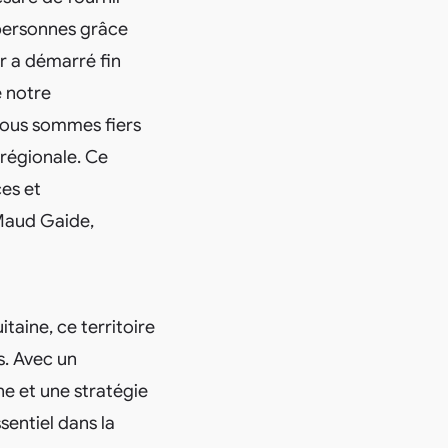
 personnes grâce
er a démarré fin
e notre
Nous sommes fiers
 régionale. Ce
es et
 Maud Gaide,
taine, ce territoire
s. Avec un
e et une stratégie
sentiel dans la