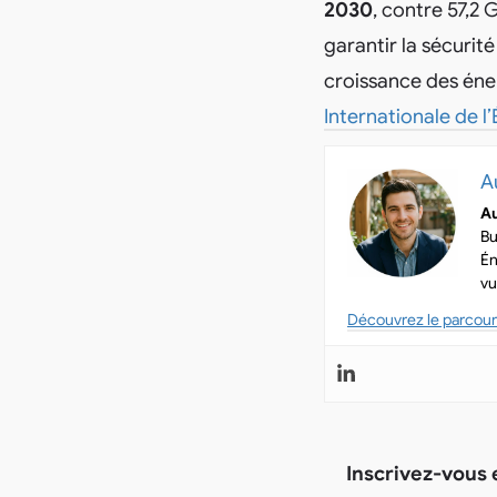
2030
, contre 57,2 
garantir la sécurit
croissance des éner
Internationale de l’
A
Au
Bu
Én
vu
Découvrez le parcour
Inscrivez-vous