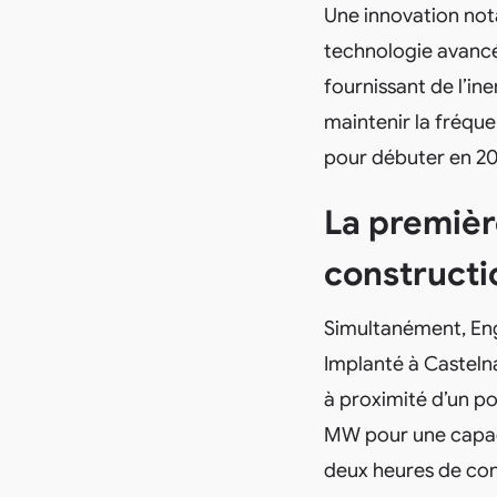
Une innovation nota
technologie avancée
fournissant de l’ine
maintenir la fréqu
pour débuter en 20
La premièr
constructi
Simultanément, Eng
Implanté à Castelna
à proximité d’un p
MW pour une capaci
deux heures de co