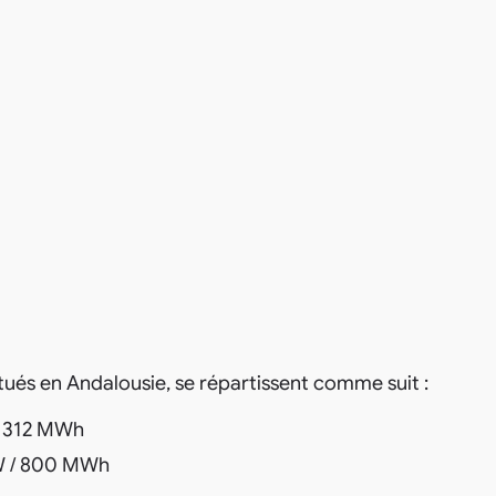
itués en Andalousie, se répartissent comme suit :
/ 312 MWh
W / 800 MWh