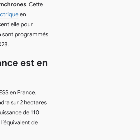
ynchrones
. Cette
ectrique
en
sentielle pour
ion sont programmés
028.
ance est en
BESS en France.
ndra sur 2 hectares
puissance de 110
l’équivalent de