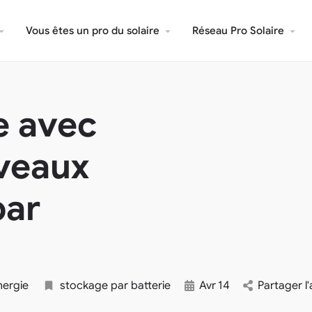
Vous êtes un pro du solaire
Réseau Pro Solaire
e avec
veaux
par
nergie
stockage par batterie
Avr
14
Partager l'