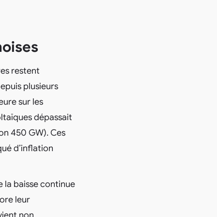
noises
res restent
depuis plusieurs
ure sur les
ltaïques dépassait
ron 450 GW). Ces
ué d’inflation
e la baisse continue
ore leur
vient non