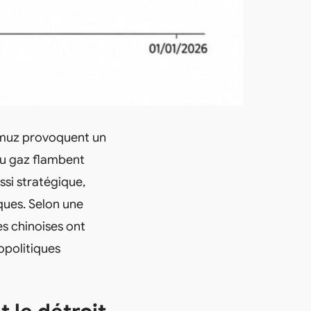
’Ormuz provoquent un
du gaz flambent
ssi stratégique,
ques. Selon une
es chinoises ont
opolitiques