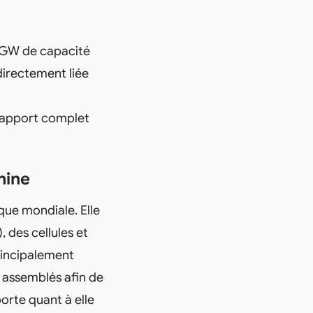
5 GW de capacité
 directement liée
 rapport complet
hine
que mondiale. Elle
, des cellules et
principalement
t assemblés afin de
orte quant à elle