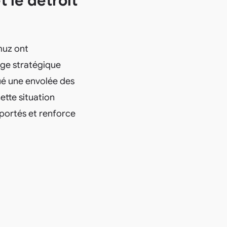
t le détroit
muz ont
age stratégique
ué une envolée des
ette situation
portés et renforce