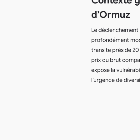
Contexte gé
d’Ormuz
Le déclenchement du
profondément modif
transite près de 2
prix du brut compar
expose la vulnérab
l’urgence de diversi